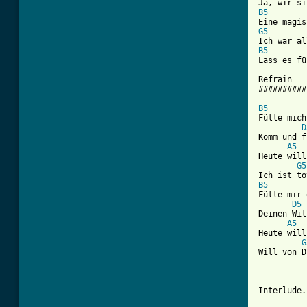
B5
G5
B5
Lass es fü
Refrain

##########

B5

Fülle mich
D
Komm und f
A5
Heute will
G5
B5
Fülle mir 
D5
Deinen Wil
A5
Heute will
G
Will von D
Interlude.