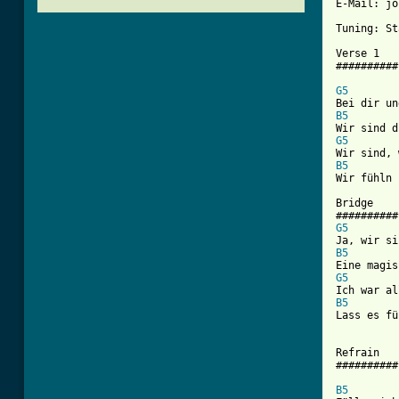
E-Mail: jo
Tuning: St
Verse 1

##########

G5
B5
G5
B5
Wir fühln 
Bridge

G5
B5
G5
B5
Lass es fü
Refrain

##########

B5