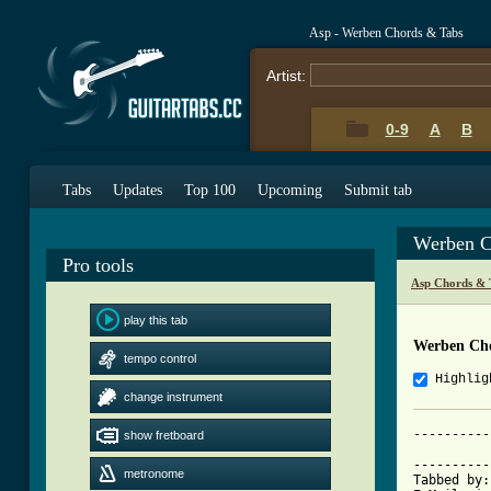
Asp - Werben Chords & Tabs
Artist:
0-9
A
B
Tabs
Updates
Top 100
Upcoming
Submit tab
Werben C
Pro tools
Asp Chords & 
play this tab
Werben Ch
tempo control
Highlig
change instrument
----------
show fretboard
          
----------
metronome
Tabbed by: