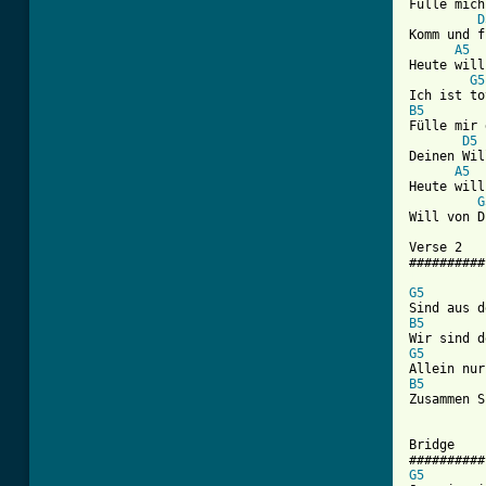

Fülle mich
D
Komm und f
A5
Heute will
G5
B5
Fülle mir 
D5
Deinen Wil
A5
Heute will
G
Will von D
Verse 2

[ Tab from
G5
B5
G5
B5
Zusammen S
Bridge

G5