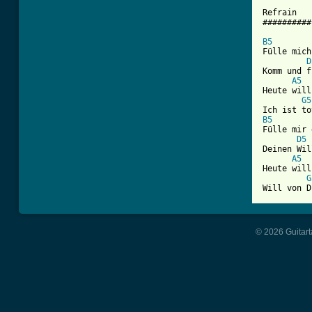
Refrain

##########

B5

Fülle mich
D
Komm und f
A5
Heute will
G5
B5
Fülle mir 
D5
Deinen Wil
A5
Heute will
G
Will von D
© 2026 Guitart