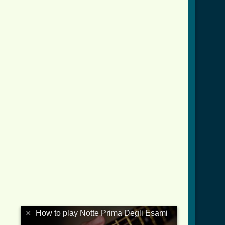
×
How to play Notte Prima Degli Esami