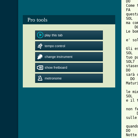
DO   
Come 
FA   
quest
SOL

Pro tools
ma co
    D
Le bo
play this tab
     
e' so
     
tempo control
Gli e
SOL

change instrument
tuo p
SOL7 
stase
show fretboard
DO   
sarà 
metronome
  DO 
Matur
     
le mi
SOL  
e il 
     
non f
     
sulle
     
quand
DO   
Notte