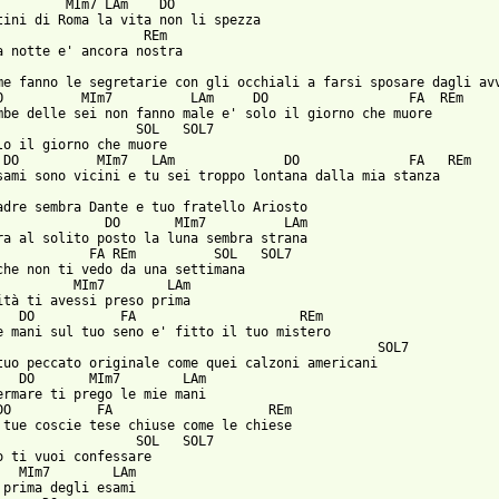
         MIm7 LAm    DO

tini di Roma la vita non li spezza

                   REm

a notte e' ancora nostra

me fanno le segretarie con gli occhiali a farsi sposare dagli avv
O          MIm7          LAm     DO                  FA  REm

mbe delle sei non fanno male e' solo il giorno che muore

                  SOL   SOL7

lo il giorno che muore

 DO          MIm7   LAm              DO              FA   REm

sami sono vicini e tu sei troppo lontana dalla mia stanza

adre sembra Dante e tuo fratello Ariosto

              DO       MIm7          LAm

ra al solito posto la luna sembra strana

            FA REm          SOL   SOL7

che non ti vedo da una settimana

          MIm7        LAm

ità ti avessi preso prima

   DO           FA                     REm

e mani sul tuo seno e' fitto il tuo mistero

                                                 SOL7

tuo peccato originale come quei calzoni americani

   DO       MIm7        LAm

ermare ti prego le mie mani

DO           FA                    REm

 tue coscie tese chiuse come le chiese

                  SOL   SOL7

o ti vuoi confessare

   MIm7        LAm

 prima degli esami
