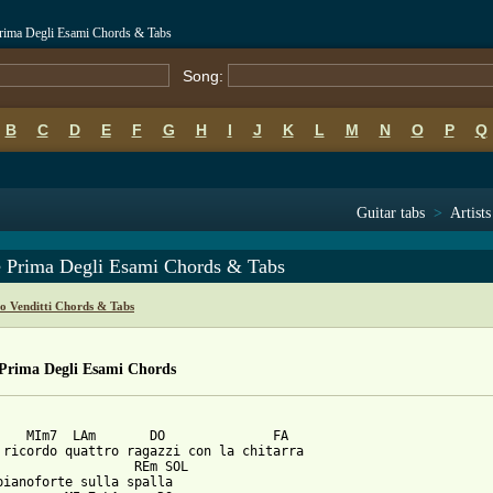
 Prima Degli Esami Chords & Tabs
Song:
B
C
D
E
F
G
H
I
J
K
L
M
N
O
P
Q
Guitar tabs
>
Artists
e Prima Degli Esami Chords & Tabs
o Venditti Chords & Tabs
 Prima Degli Esami Chords
    MIm7  LAm       DO              FA

 ricordo quattro ragazzi con la chitarra

                  REm SOL

pianoforte sulla spalla
