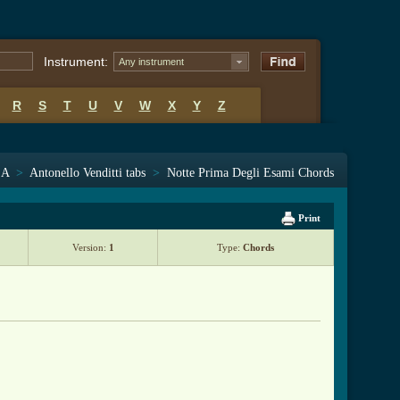
Instrument:
Any instrument
R
S
T
U
V
W
X
Y
Z
 A
>
Antonello Venditti tabs
>
Notte Prima Degli Esami Chords
Print
Version:
1
Type:
Chords