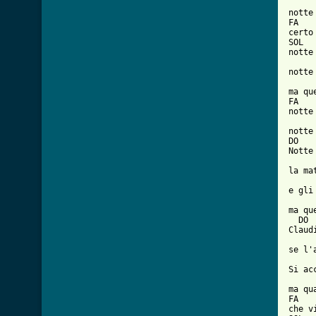
      
notte
FA   
certo
SOL

notte
     
notte
     
ma qu
FA   
notte
     
notte
DO   
Notte
     
la ma
     
e gli
     
ma qu
  DO 
Claud
     
se l'
     
Si ac
     
ma qu
FA   
che v