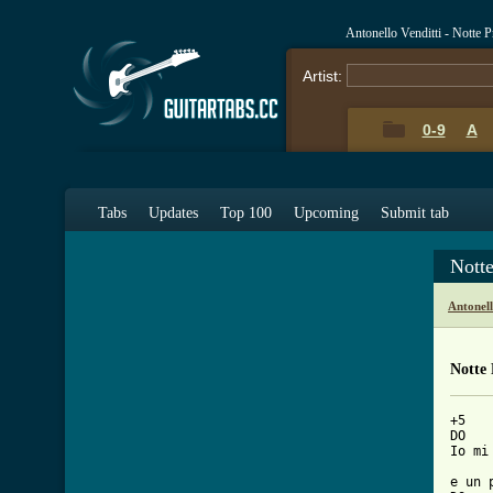
Antonello Venditti - Notte
Artist:
0-9
A
Tabs
Updates
Top 100
Upcoming
Submit tab
Nott
Antonell
Notte
+5

DO   
Io mi
     
e un 