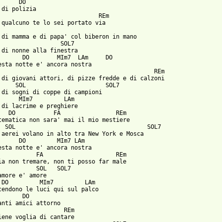
     DO

 di polizia

                             REm

 qualcuno te lo sei portato via

 di mamma e di papa' col biberon in mano

                  SOL7

 di nonne alla finestra

       DO        MIm7  LAm     DO

esta notte e' ancora nostra

                                             REm

 di giovani attori, di pizze fredde e di calzoni

     SOL                       SOL7

 di sogni di coppe di campioni

      MIm7         LAm

 di lacrime e preghiere

   DO           FA                REm

tematica non sara' mai il mio mestiere

  SOL                                      SOL7

 aerei volano in alto tra New York e Mosca

      DO         MIm7 LAm

esta notte e' ancora nostra

           FA                     REm

ia non tremare, non ti posso far male

           SOL   SOL7

amore e' amore

 DO         MIm7         LAm

cendono le luci qui sul palco

       DO

anti amici attorno

                   REm

iene voglia di cantare
