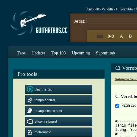
Antonello Venditti - Ci Vorrebbe
Artist:
0-9
A
B
Tabs
Updates
Top 100
Upcoming
Submit tab
Ci Vorre
Pro tools
Antonello Vend
play this tab
Ci Vorrebb
tempo control
Highlig
change instrument
#---------
show fretboard
#This file
#song. You
metronome
#---------