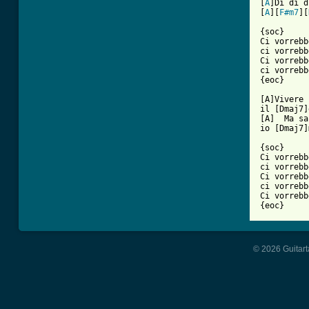
[
A
]Di di d
[
A
][
F#m7
][
{soc}

Ci vorrebb
ci vorrebb
Ci vorrebb
ci vorrebb
{eoc}

[A]Vivere 
il [Dmaj7]
[A]  Ma sa
io [Dmaj7]
{soc}

Ci vorrebb
ci vorrebb
Ci vorrebb
ci vorrebb
Ci vorrebb
{eoc}
© 2026 Guitart