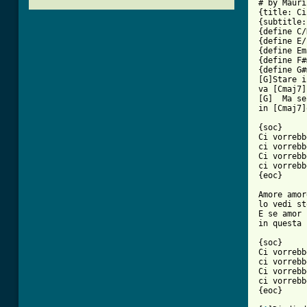
# by Mauri
{title: Ci
{subtitle:
{define C/
{define E/
{define Em
{define F#
{define G#
[G]Stare i
va [Cmaj7]
[G]  Ma se
in [Cmaj7]
{soc}

Ci vorrebb
ci vorrebb
Ci vorrebb
ci vorrebb
[ Tab from

Amore amo
lo vedi st
E se amor 
in questa 
{soc}

Ci vorrebb
ci vorrebb
Ci vorrebb
ci vorrebb
{eoc}
