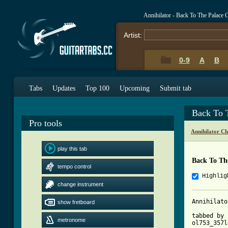
Annihilator - Back To The Palace
Artist:
0-9
A
B
Tabs
Updates
Top 100
Upcoming
Submit tab
Back To 
Pro tools
Annihilator C
play this tab
Back To Th
tempo control
Highlig
change instrument
Annihilato
show fretboard
tabbed by 

metronome
ol753_357l