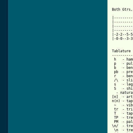
  - natura
[n]  - art
n(n) - tap
 ~   - vib
 tr  - tri
 T   - tap

 TP  - tre
 PM  - pal
\n/  - tre
 \n  - tre