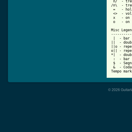
 n/  - tre
/n\  - tre
 =   - hol
 <>  - vol
 x   - on 
 o   - on 
Misc Legend
-----------
 |  - bar

||  - doub
||o - repe
o|| - repe
*|  - doub
 :  - bar 
 $  - Segno
 &  - Coda

Tempo mark
© 2026 Guitart