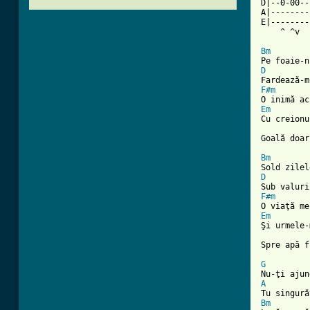
D|--0-00--
A|--------
E|--------
    ^ ^v  
Bm
D
F#m
Em

Cu creionu
Goală doar
Bm
D
F#m
Em

Şi urmele-
Spre apă f
G
A
Bm