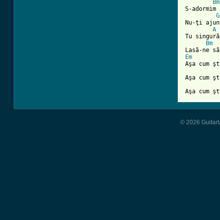
Bm
S-adormim 
G
Nu-ţi ajun
A
Tu singură
Bm
Em
Aşa cum şt
Aşa cum şt
Aşa cum şt
© 2026 Guitart