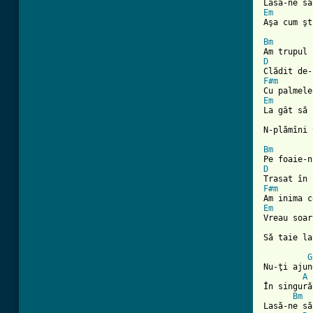
Em
[ Tab from
Bm
D
F#m
Em

La gât să 
N-plămîni 
Bm
D
F#m
Em

Vreau soar
Să taie la
G
Nu-ţi ajun
A
În singură
Bm
Lasă-ne să