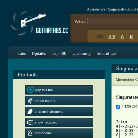
Alternosfera - Singuratate Chords
Artist:
0-9
A
B
Tabs
Updates
Top 100
Upcoming
Submit tab
Singurata
Pro tools
Alternosfera 
play this tab
Singuratat
tempo control
Highlig
change instrument
Intro

show fretboard
e|--2-22-3
B|--3-33--
metronome
G|--2-22--