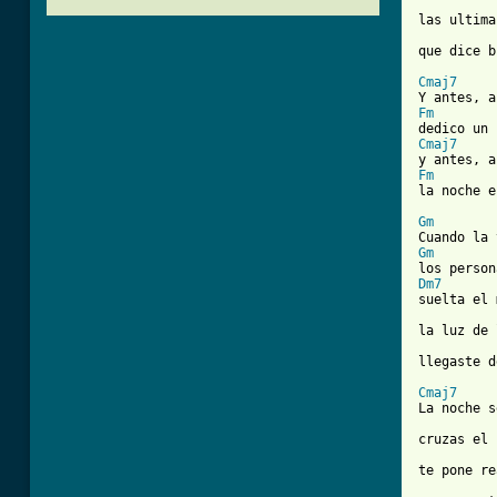
las ultima
que dice b
Cmaj7
Fm
Cmaj7
Fm
la noche e
Gm
Gm
Dm7
suelta el 
la luz de 
llegaste d
Cmaj7
La noche s
cruzas el 
te pone re