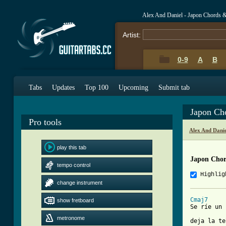
Alex And Daniel - Japon Chords 
Artist:
0-9
A
B
Tabs
Updates
Top 100
Upcoming
Submit tab
Japon Ch
Pro tools
Alex And Dani
play this tab
Japon Chor
tempo control
Highlig
change instrument
Cmaj7
show fretboard
Se ríe un 
metronome
deja la te