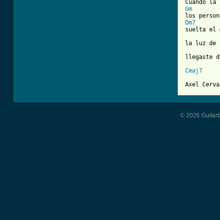
Gm
Dm7
suelta el 
la luz de 
llegaste d
Cmaj7
Axel Cerva
© 2026 Guitart