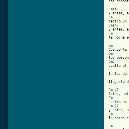
[ Tab from
Cmaj7
Fm
Cmaj7
Fm
la noche e
Gm
Gm
Dm7
suelta el 
la luz de 
llegaste d
Cmaj7
Fm
Cmaj7
Fm
la noche e
Gm