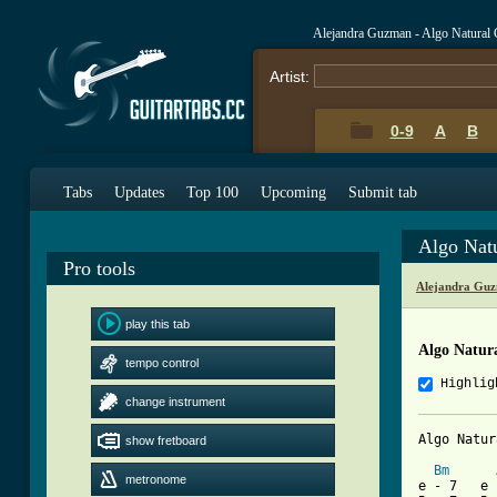
Alejandra Guzman - Algo Natural
Artist:
0-9
A
B
Tabs
Updates
Top 100
Upcoming
Submit tab
Algo Nat
Pro tools
Alejandra Guz
play this tab
Algo Natur
tempo control
Highlig
change instrument
Algo Natur
show fretboard
Bm
metronome
e - 7   e 