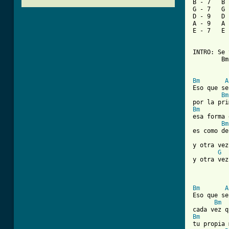
B - 7   B 
G - 7   G 
D - 9   D 
A - 9   A 
E - 7   E 
INTRO: Se 
	Bm (7° traste)  A (5° traste)  G (3er traste)  A 5° (traste) 4 veces

Bm
A
Eso que se
Bm
Bm
esa forma 
Bm
es como de
y otra vez
G
y otra vez
Bm
A
Eso que se
Bm
Bm
tu propia 