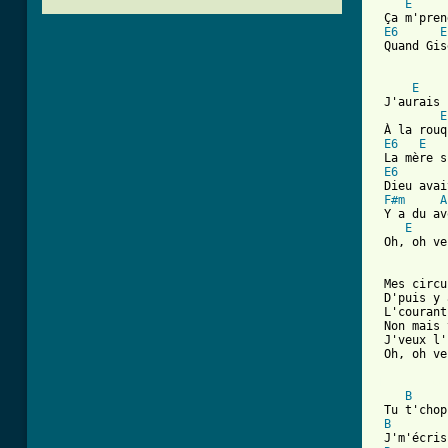
E
 Ça m'pren
E6
E
 Quand Gis
E
 J'aurais 
E
 À la rouq
E6
E
 La mère s
E6
 Dieu avai
F#m
A
 Y a du av
E
 Oh, oh ve
 Mes circu
 D'puis y 
 L'courant
 Non mais 
 J'veux l'
 Oh, oh ve
[ Tab from
B
 Tu t'chop
B
 J'm'écris