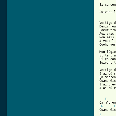
B
        
 Si ça con
B
 Suivant l
 Vertige d
 Désir fou
 Coeur tra
 Aux cris 
 Non mais 
 J'veux l'
 Oooh, ver
 Mon légio
 Et la tra
 Si ça con
 Suivant l
 Vertige d
 J'ai dû r
 Ça m'pren
 Quand Gis
 J'ai crev
 J'ai dû r
E
 Ça m'pren
E6
E
 Quand Gis
E