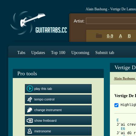
Alain Bashung - Vertige De Lamo
Artist:
0-9
A
B
Tabs
Updates
Top 100
Upcoming
Submit tab
Vertige 
Pro tools
Alain Bashung
play this tab
Vertige De
tempo control
Highlig
change instrument
E
show fretboard
 J'ai crev
E6
metronome
 J'ai dû r