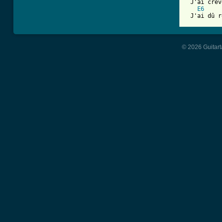
 J'ai crev
E6
 J'ai dû r
© 2026 Guitart