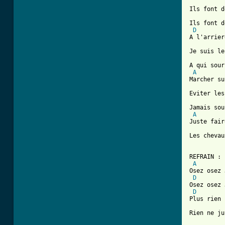
Ils font d
Ils font d
D
A l'arrier
Je suis le
A qui sour
A
Marcher su
[ Tab from

Jamais sou
A
Juste fair
Les chevau
REFRAIN :

A
Osez osez 
D
Osez osez 
D
Plus rien 
Rien ne ju