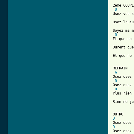
2eme COUPL
D
Usez vos s
Usez l'usu
Soyez ma m
D
Et que ne 
Durent que
Et que ne 
REFRAIN

A
Osez osez 
D
Osez osez 
D
Plus rien 
Rien ne ju
D
D