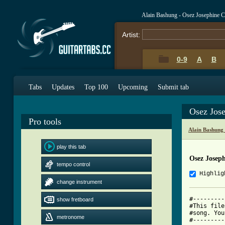
Alain Bashung - Osez Josephine 
Artist:
0-9
A
B
Tabs
Updates
Top 100
Upcoming
Submit tab
Osez Jos
Pro tools
Alain Bashung
play this tab
Osez Josep
tempo control
Highlig
change instrument
#---------
show fretboard
#This file
#song. You
metronome
#---------