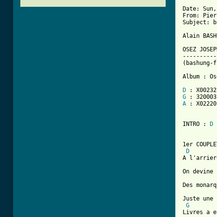
Date: Sun,
From: Pier
Subject: b
Alain BASH
OSEZ JOSEP
----------
(bashung-f
Album : Os
D
G
A
 : X02220

INTRO : 
D
1er COUPLE
D
A l'arrier
On devine

Des monarq
Juste une 
G
Livres a e