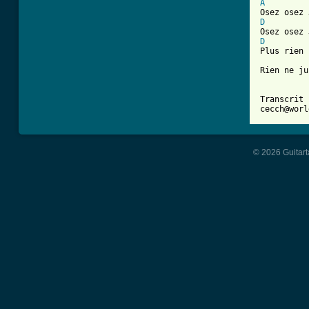
A
D
D

Plus rien
Rien ne ju
Transcrit 
cecch@worl
© 2026 Guitart