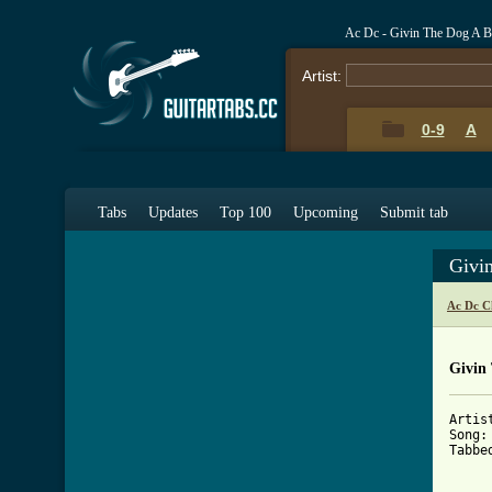
Ac Dc - Givin The Dog A 
Artist:
0-9
A
Tabs
Updates
Top 100
Upcoming
Submit tab
Givi
Ac Dc C
Givin
Artist
Song:
Tabbe