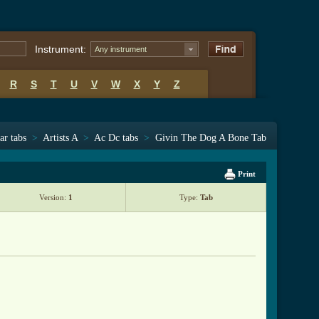
Instrument:
Any instrument
R
S
T
U
V
W
X
Y
Z
ar tabs
>
Artists A
>
Ac Dc tabs
>
Givin The Dog A Bone Tab
Print
Version:
1
Type:
Tab