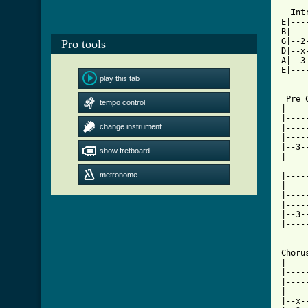
  Int
E|---
B|---
G|--2
Pro tools
D|--x
A|--3
E|---
play this tab
 Pre 
tempo control
|----
|----
change instrument
|----
|----
|--3-
show fretboard
|----
metronome
|----
|----
|----
|----
|--3-
|----
[ Tab

Chorus
|----
|----
|----
|----
|--x-