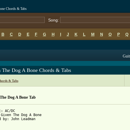
Bone Chords & Tabs
Song:
B
C
D
E
F
G
H
I
J
K
L
M
N
O
P
Q
Guit
n The Dog A Bone Chords & Tabs
hords & Tabs
 The Dog A Bone Tab
: AC/DC

 Given The Dog A Bone 

d by: John Leadman
