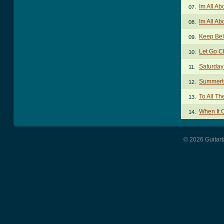
Im All Ab
07.
Im All Ab
08.
Keep Bel
09.
Let Go C
10.
Saturday
11.
Summert
12.
To All Th
13.
When It 
14.
© 2026 Guitart