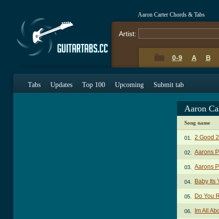
Aaron Carter Chords & Tabs
Artist:
0-9
A
B
Tabs
Updates
Top 100
Upcoming
Submit tab
Aaron Ca
Song name
2 Good 2
01.
Aarons P
02.
Aarons Pa
03.
Baby Its
04.
Do You 
05.
Im All A
06.