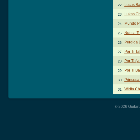
Lucas Ba
22.
Lukas C
23.
Mundo Pe
24.
Nunca Te
25.
Perdida 
26.
Por Ti Ta
27.
Por Ti (v
28.
Por Ti B
29.
Princesa
30.
Wirito C
31.
© 2026 Guitart