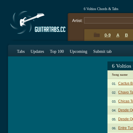
6 Voltios Chords & Tabs
Artist:
0-9
A
B
Tabs
Updates
Top 100
Upcoming
Submit tab
6 Voltios
Song name
Cactus B
01.
Chavo T
02.
Chicas T
03.
Desde Qu
04.
Desde Qu
05.
Entre Tu
06.