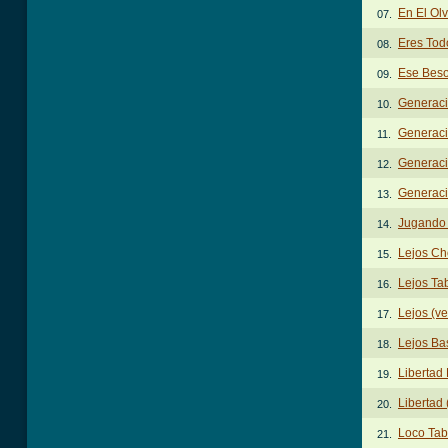
En El Ol
07.
Eres Tod
08.
Ese Beso
09.
Generaci
10.
Generaci
11.
Generaci
12.
Generaci
13.
Jugando
14.
Lejos Ch
15.
Lejos Ta
16.
Lejos (ve
17.
Lejos Ba
18.
Libertad
19.
Libertad 
20.
Loco Tab
21.