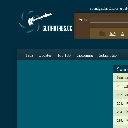
Soundgarden Chords & Tab
Artist:
0-9
A
Tabs
Updates
Top 100
Upcoming
Submit tab
Soun
Song n
Li
251.
Li
252.
Li
253.
Li
254.
Li
255.