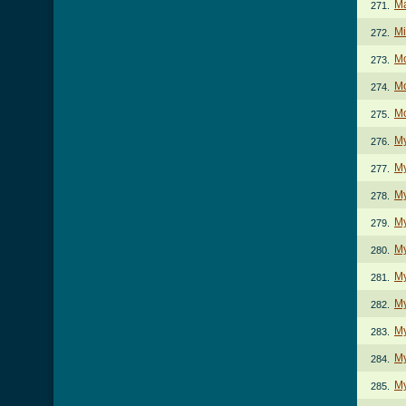
Ma
271.
Mi
272.
Mo
273.
Mo
274.
Mo
275.
M
276.
My
277.
M
278.
My
279.
My
280.
My
281.
My
282.
My
283.
My
284.
My
285.