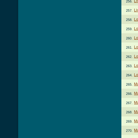
Li
256.
Li
257.
Lo
258.
Lo
259.
Lo
260.
Lo
261.
Lo
262.
Lo
263.
Lo
264.
Ma
265.
Ma
266.
Ma
267.
Ma
268.
Ma
269.
Ma
270.