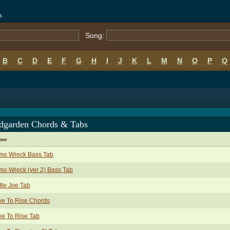
s
Song:
B
C
D
E
F
G
H
I
J
K
L
M
N
O
P
Q
dgarden Chords & Tabs
ame
mo Wreck Bass Tab
mo Wreck (ver 2) Bass Tab
ttle Joe Tab
ve To Rise Chords
ve To Rise Tab