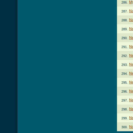
My
286.
Na
287.
Na
288.
N
289.
Ne
290.
Ne
291.
Ne
292.
Ne
293.
N
294.
Ne
295.
Ne
296.
Ne
297.
Ne
298.
Ne
299.
No
300.