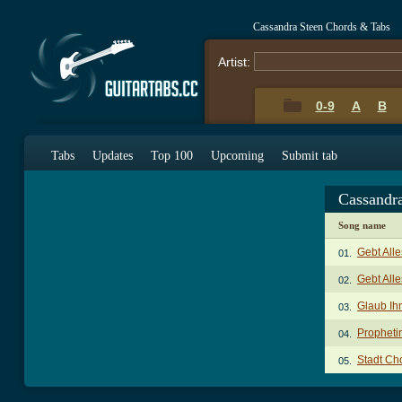
Cassandra Steen Chords & Tabs
Artist:
0-9
A
B
Tabs
Updates
Top 100
Upcoming
Submit tab
Cassandr
Song name
Gebt All
01.
Gebt Alle
02.
Glaub Ih
03.
Propheti
04.
Stadt Ch
05.